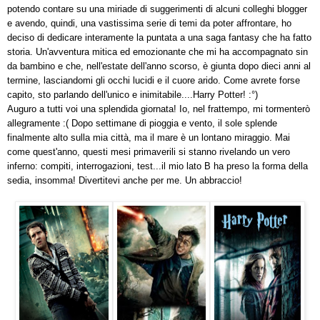
potendo contare su una miriade di suggerimenti di alcuni colleghi blogger
e avendo, quindi, una vastissima serie di temi da poter affrontare, ho
deciso di dedicare interamente la puntata a una saga fantasy che ha fatto
storia. Un'avventura mitica ed emozionante che mi ha accompagnato sin
da bambino e che, nell'estate dell'anno scorso, è giunta dopo dieci anni al
termine, lasciandomi gli occhi lucidi e il cuore arido. Come avrete forse
capito, sto parlando dell'unico e inimitabile....Harry Potter! :°)
Auguro a tutti voi una splendida giornata! Io, nel frattempo, mi tormenterò
allegramente
:(
Dopo settimane di pioggia e vento, il sole splende
finalmente alto sulla mia città, ma il mare è un lontano miraggio. Mai
come quest'anno, questi mesi primaverili si stanno rivelando un vero
inferno: compiti, interrogazioni, test...il mio lato B ha preso la forma della
sedia, insomma! Divertitevi anche per me. Un abbraccio!