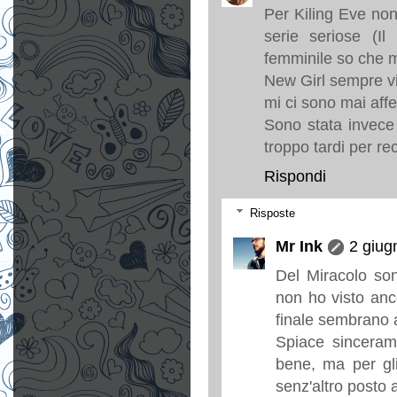
Per Kiling Eve non
serie seriose (Il
femminile so che mi
New Girl sempre v
mi ci sono mai affe
Sono stata invece
troppo tardi per re
Rispondi
Risposte
Mr Ink
2 giug
Del Miracolo son
non ho visto anc
finale sembrano a
Spiace sinceram
bene, ma per gl
senz'altro posto a