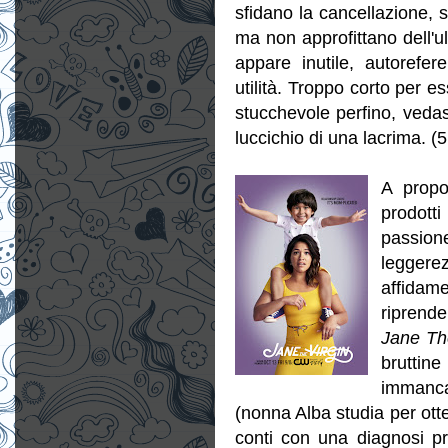
sfidano la cancellazione, 
ma non approfittano dell'ul
appare inutile, autorefer
utilità. Troppo corto per e
stucchevole perfino, vedasi
luccichio di una lacrima. (5
A propo
prodotti
passione
leggere
affidame
riprend
Jane Th
bruttin
immancab
(nonna Alba studia per ot
conti con una diagnosi pr