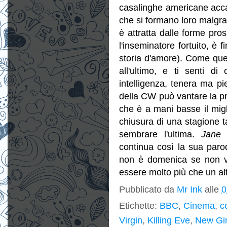
casalinghe americane acca
che si formano loro malgrad
è attratta dalle forme pro
l'inseminatore fortuito, è
storia d'amore). Come quel 
all'ultimo, e ti senti d
intelligenza, tenera ma p
della CW può vantare la pr
che è a mani basse il mig
chiusura di una stagione 
sembrare l'ultima.
Jane 
continua così la sua parod
non è domenica se non va 
essere molto più che un alt
Pubblicato da
Mr Ink
alle
0
Etichette:
BBC
,
Cinema
,
c
Virgin
,
Killing Eve
,
New Gir