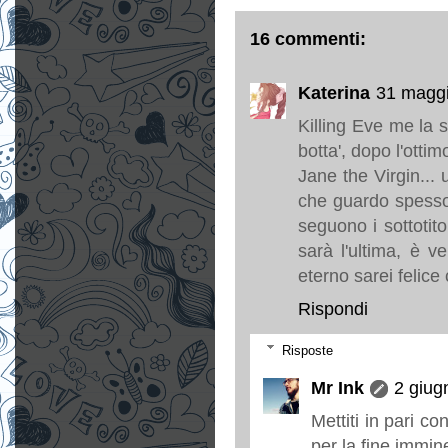
16 commenti:
Katerina
31 maggi
Killing Eve me la 
botta', dopo l'otti
Jane the Virgin...
che guardo spesso i
seguono i sottotito
sarà l'ultima, è 
eterno sarei felice
Rispondi
Risposte
Mr Ink
2 giug
Mettiti in pari co
per la fine immin