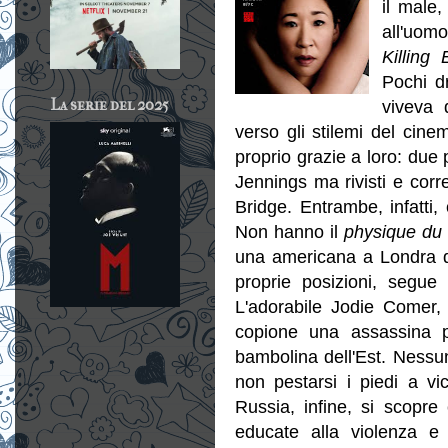
il male,
all'uomo
Killing
Pochi d
La serie del 2025
viveva 
verso gli stilemi del cine
proprio grazie a loro: due 
Jennings ma rivisti e corr
Bridge. Entrambe, infatti
Non hanno il
physique du 
una americana a Londra da
proprie posizioni, segue
L'adorabile Jodie Comer,
copione una assassina po
bambolina dell'Est. Ness
non pestarsi i piedi a vic
Russia, infine, si scopre 
educate alla violenza e 