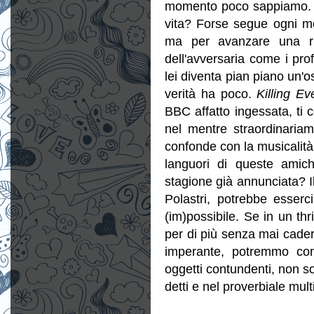
momento poco sappiamo. Fo
vita? Forse segue ogni mo
ma per avanzare una rich
dell'avversaria come i pro
lei diventa pian piano un'o
verità ha poco.
Killing E
BBC affatto ingessata, ti c
nel mentre straordinariam
confonde con la musicalità 
languori di queste amic
stagione già annunciata? Il
Polastri, potrebbe esser
(im)possibile. Se in un thr
per di più senza mai cade
imperante, potremmo con
oggetti contundenti, non so
detti e nel proverbiale mult