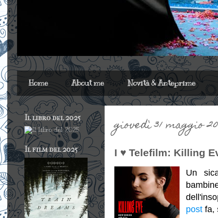
Home
About me
Novità & Anteprime
Il libro del 2025
giovedì 31 maggio 20
Il film del 2025
I ♥ Telefilm: Killing
Un sica
bambin
dell'ins
post
fa, 