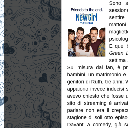
Sono s
sessione
sentire
mattoni 
maglie
psicolo
E quel 
Green L
settima 
Sui misura dai fan, è pr
bambini, un matrimonio e u
genitori di Ruth, tre anni;
appaiono invece indecisi s
avevo chiesto che fosse uf
sito di streaming è arriva
parlare non era il crepac
stagione di soli otto epis
Davanti a comedy, già so