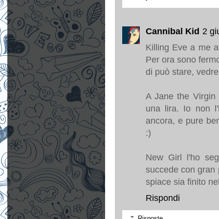
Cannibal Kid
2 gi
Killing Eve a me av
Per ora sono fermo
di può stare, vedre
A Jane the Virgin 
una lira. Io non 
ancora, e pure ben
:)
New Girl l'ho seg
succede con gran p
spiace sia finito nel
Rispondi
Risposte