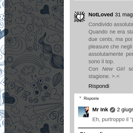
NotLoved
31 magg
Condivido assolut
Quando ne era stat
due cents, ma poi 
pleasure che negli
assolutamente per
sono il top.
Con
New Girl
so
stagione. >.<
Rispondi
Risposte
Mr Ink
2 giug
Eh, purtroppo il 